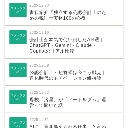
2025.12.23
スタッフブ
ログ
書籍紹介「独立する公認会計士のた
めの税理士実務100の心得」
2025.12.16
スタッフブ
ログ
会計士が本気で使い倒したAI4選｜
ChatGPT・Gemini・Claude・
Copilotのリアル比較
2025.12.09
スタッフブ
ログ
公認会計士・短答式は今こう戦え｜
難化時代のモチベーション維持論
2025.12.02
スタッフブ
ログ
母校「洛星」が「ノートルダム」運
営って聞いた話
2025.11.25
スタッフブ
ログ
AIに「置き換えられる仕事」と言わ