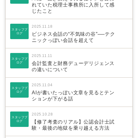
れていた税理士事務所に入所して感
じたこと
2025.11.18
スタッフブ
ログ
ビジネス会話の“不気味の谷”──テク
ニックっぽい会話を超えて
2025.11.11
スタッフブ
ログ
会計監査と財務デューデリジェンス
の違いについて
2025.11.04
スタッフブ
ログ
AIが書いたっぽい文章を見るとテン
ションが下がる話
2025.10.28
スタッフブ
ログ
【修了考査のリアル】公認会計士試
験・最後の地獄を乗り越える方法