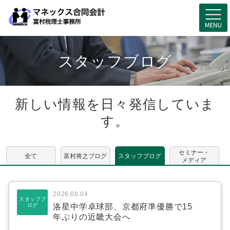
スタッフブログ
新しい情報を日々発信していま
す。
セミナー・
全て
富村将之ブログ
スタッフブログ
メディア
2026.08.04
スタッフブ
ログ
洛星中学卓球部、京都府準優勝で15
年ぶりの近畿大会へ