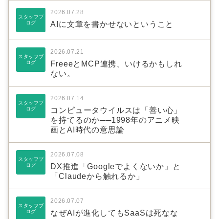
2026.07.28
スタッフブ
ログ
AIに文章を書かせないということ
2026.07.21
スタッフブ
ログ
FreeeとMCP連携、いけるかもしれ
ない。
2026.07.14
スタッフブ
ログ
コンピュータウイルスは「善い心」
を持てるのか──1998年のアニメ映
画とAI時代の意思論
2026.07.08
スタッフブ
ログ
DX推進「Googleでよくないか」と
「Claudeから触れるか」
2026.07.07
スタッフブ
ログ
なぜAIが進化してもSaaSは死なな