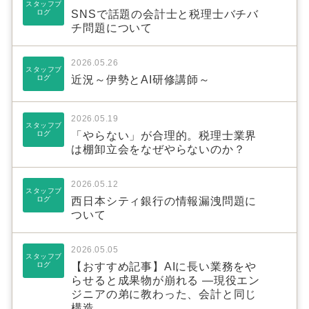
スタッフブ
ログ
SNSで話題の会計士と税理士バチバ
チ問題について
2026.05.26
スタッフブ
ログ
近況～伊勢とAI研修講師～
2026.05.19
スタッフブ
ログ
「やらない」が合理的。税理士業界
は棚卸立会をなぜやらないのか？
2026.05.12
スタッフブ
ログ
西日本シティ銀行の情報漏洩問題に
ついて
2026.05.05
スタッフブ
ログ
【おすすめ記事】AIに長い業務をや
らせると成果物が崩れる ―現役エン
ジニアの弟に教わった、会計と同じ
構造