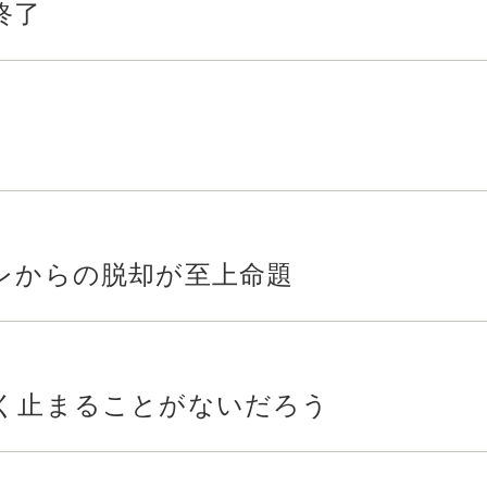
終了
レからの脱却が至上命題
く止まることがないだろう