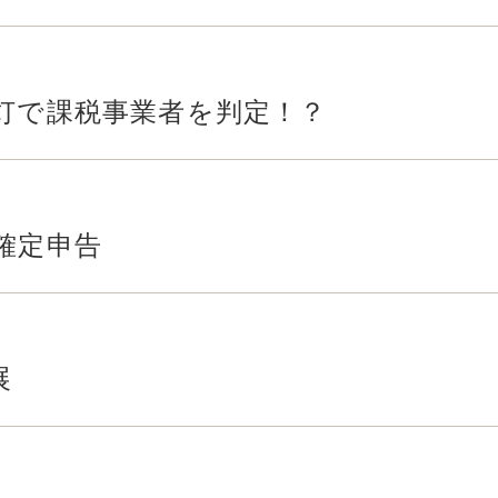
灯で課税事業者を判定！？
確定申告
展