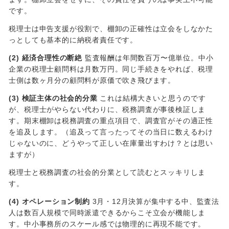
です。
税理士は申告支援が役割で、棚卸の正確性は立会をしなかた
っとしても基本的に納税者責任です。
(2) 経済合理性の断絶
監査報酬は年間数百万〜億単位。中小
企業の税理士顧問料は月数万円。同じ手続きをやれば、税理
士側は数ヶ月分の顧問料が原価で吹き飛びます。
(3) 検証主体の社会的分業
これは結構大きいと思うのです
が、税理士がやらない代わりに、税務調査が事後検証しま
す。期末棚卸は税務調査の重点項目で、調査官がその適正性
を追及します。（追及って言ったってその当日に数えるわけ
じゃないのに、どうやって正しい在庫量出すわけ？とは思い
ますが）
税理士と税務調査の社会的分業として読むとスッキリしま
す。
(4) オペレーション制約
3月・12月決算が集中する中、監査法
人は数百人規模で同時派遣できるからこそ立会が機能しま
す。中小事務所のスケール感では物理的に再現不能です。