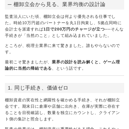
─ 棚卸立会から見る、業界均衡の設計論
監査法人にいた頃、棚卸立会は何より優先される仕事でし
た。時給10万円超のパートナーを丸1日拘束し、5拠点同時に
会計士を派遣すれば
1日で200万円のチャージが立つ
──そんな
手続きが「当然のこと」として組み込まれていました。
ところが、税理士業界に来て驚きました。誰もやらないので
す。
最初こそ驚きましたが、
業界の設計を読み解くと、ゲーム理
論的に当然の帰結である
、という話です。
1. 同じ手続き、価値ゼロ
棚卸資産の実在性と網羅性を確かめる手続き、それが棚卸立
会です。期末日に倉庫や店舗に出向き、在庫が実際に存在す
ることを目視確認し、数量を独立にカウントし、クライアン
ト側の集計と照合します。