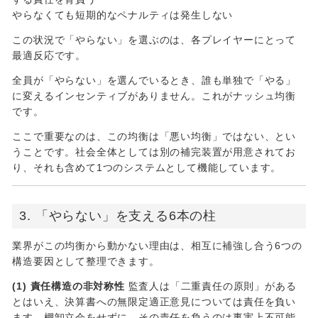
やらなくても短期的なペナルティは発生しない
この状況で「やらない」を選ぶのは、各プレイヤーにとって
最適反応です。
全員が「やらない」を選んでいるとき、誰も単独で「やる」
に変えるインセンティブがありません。これがナッシュ均衡
です。
ここで重要なのは、この均衡は「悪い均衡」ではない、とい
うことです。社会全体としては別の補完装置が用意されてお
り、それも含めて1つのシステムとして機能しています。
3. 「やらない」を支える6本の柱
業界がこの均衡から動かない理由は、相互に補強し合う6つの
構造要因として整理できます。
(1) 責任構造の非対称性
監査人は「二重責任の原則」がある
とはいえ、決算書への無限定適正意見については責任を負い
ます。棚卸立会をせずに、その責任を負うのは事実上不可能