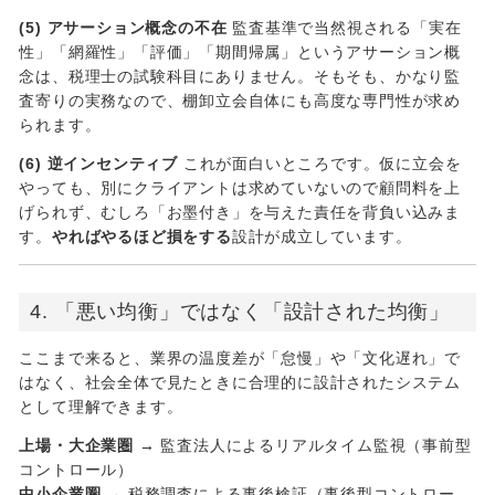
(5) アサーション概念の不在
監査基準で当然視される「実在
性」「網羅性」「評価」「期間帰属」というアサーション概
念は、税理士の試験科目にありません。そもそも、かなり監
査寄りの実務なので、棚卸立会自体にも高度な専門性が求め
られます。
(6) 逆インセンティブ
これが面白いところです。仮に立会を
やっても、別にクライアントは求めていないので顧問料を上
げられず、むしろ「お墨付き」を与えた責任を背負い込みま
す。
やればやるほど損をする
設計が成立しています。
4. 「悪い均衡」ではなく「設計された均衡」
ここまで来ると、業界の温度差が「怠慢」や「文化遅れ」で
はなく、社会全体で見たときに合理的に設計されたシステム
として理解できます。
上場・大企業圏
→ 監査法人によるリアルタイム監視（事前型
コントロール）
中小企業圏
→ 税務調査による事後検証（事後型コントロー