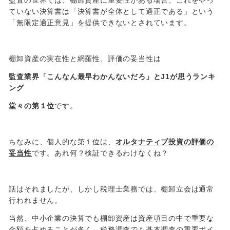
監査の世界では、棚卸資産に重要性がある場合、これをやっ
ていない決算書は「決算書が全体として適正である」という
「無限定適正意見」を提供できないとされています。
棚卸資産の実在性と網羅性、評価の妥当性は
監査業界「こんなん最早わかんないだろ」とJ1が思うランキ
ング
堂々の第１位
です。
ちなみに、個人的な第１位は、
オルタナティブ投資の評価の
妥当性
です。あれ何？検証できるわけなくね？
話はそれましたが、しかし税理士業務では、棚卸立会は通常
行われません。
当然、中小企業の決算でも棚卸資産は資産項目の中で重要な
金額を占めることが多く、税務調査でも基本調査の重要ポイ