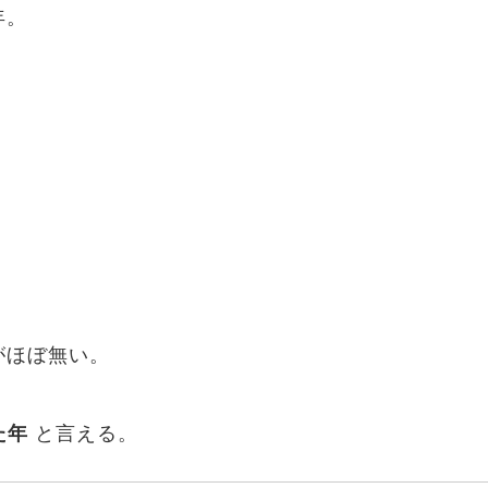
年。
がほぼ無い。
た年
と言える。