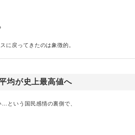
る
ースに戻ってきたのは象徴的。
経平均が史上最高値へ
い…という国民感情の裏側で、
。