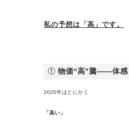
私の予想は「高」です。
①
物価“高”騰——体
2025年はとにかく
「高い」