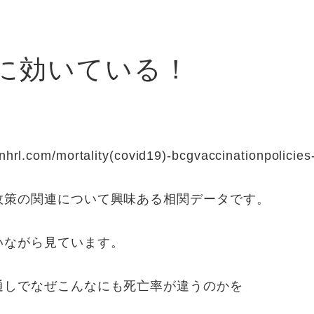
に効いている！
m/mortality(covid19)-bcgvaccinationpolicies-
政策の関連について興味ある相関データです。
いながら見ています。
通しでなぜこんなにも死亡率が違うのかを