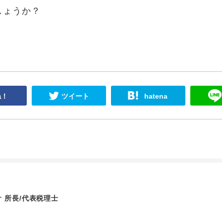
しょうか？
ね！
ツイート
hatena
 所長/代表税理士