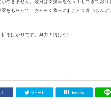
配が尽きません。政府は支援策を色々出してきており
療薬をもらって、おそらく将来にわたって相当しんど
は祈るばかりです。無力！情けない！
ね！
ツイート
hatena